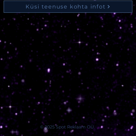
Küsi teenuse kohta infot
© 2025 Spot Reklaam OÜ.